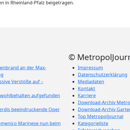
n in Rheinland-Pfalz beigetragen.
: Hassposting mit Gewaltaufruf gegen Bürgermeister – Tatverdächt
s Musical“ in der Jugendstil-Festhalle
© MetropolJour
enbrand an der Max-
Impressum
ng
Datenschutzerklärung
sive Verstöße auf –
Mediadaten
Kontakt
e wohlbehalten aufgefunden
Karriere
Download-Archiv Metro
Verdis beeindruckende Oper
Download-Archiv Garte
Top Metropoljournal
omenico Marinese nun beim
Kategorieliste