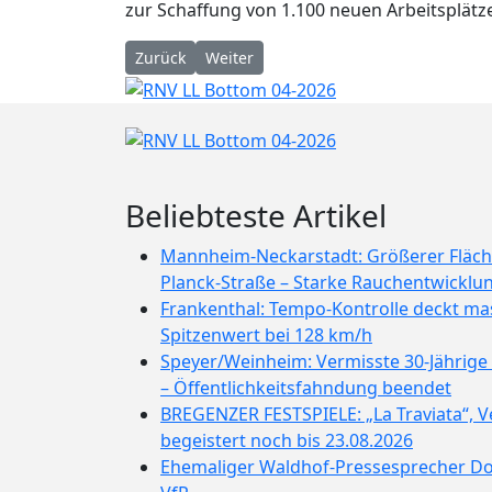
zur Schaffung von 1.100 neuen Arbeitsplätze
Vorheriger Beitrag: Landau/Südliche Weinstraße
Nächster Beitrag: „Schneewittchen – da
Zurück
Weiter
Beliebteste Artikel
Mannheim-Neckarstadt: Größerer Fläch
Planck-Straße – Starke Rauchentwicklu
Frankenthal: Tempo-Kontrolle deckt mas
Spitzenwert bei 128 km/h
Speyer/Weinheim: Vermisste 30-Jährig
– Öffentlichkeitsfahndung beendet
BREGENZER FESTSPIELE: „La Traviata“, 
begeistert noch bis 23.08.2026
Ehemaliger Waldhof-Pressesprecher D