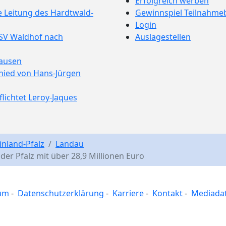
Erfolgreich werben
e Leitung des Hardtwald-
Gewinnspiel Teilnahm
Login
 SV Waldhof nach
Auslagestellen
hausen
hied von Hans-Jürgen
ichtet Leroy-Jaques
inland-Pfalz
Landau
 der Pfalz mit über 28,9 Millionen Euro
um
-
Datenschutzerklärung
-
Karriere
-
Kontakt
-
Mediada