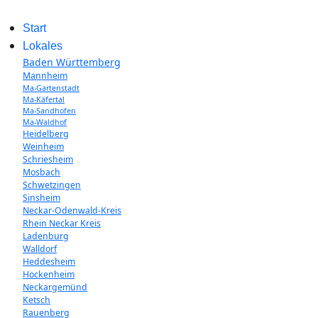
Start
Lokales
Baden Württemberg
Mannheim
Ma-Gartenstadt
Ma-Käfertal
Ma-Sandhofen
Ma-Waldhof
Heidelberg
Weinheim
Schriesheim
Mosbach
Schwetzingen
Sinsheim
Neckar-Odenwald-Kreis
Rhein Neckar Kreis
Ladenburg
Walldorf
Heddesheim
Hockenheim
Neckargemünd
Ketsch
Rauenberg