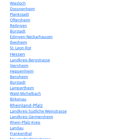
Wiesloch
Dossnenheim
Plankstadt
Oftersheim
Reilingen
Bürstadt
Edingen-Neckarhausen
Ilvesheim
St. Leon-Rot
Hessen
Landkreis Bergstrasse
Viernheim
Heppenheim
Bensheim
Bürstadt
Lampertheim
Wald-Michelbach
Birkenau
Rheinland-Pfalz
Landkreis Südliche Weinstrasse
Landkreis Germersheim
Rhein-Pfalz-Kreis
Landau
Frankenthal