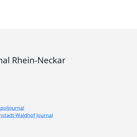
iger ermittelt
nal Rhein-Neckar
poljournal
nstadt-Waldhof Journal