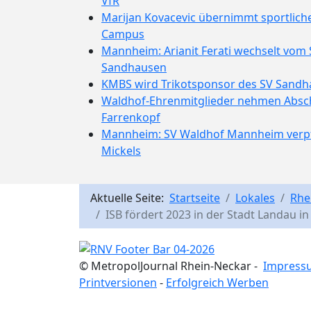
VfR
Marijan Kovacevic übernimmt sportlich
Campus
Mannheim: Arianit Ferati wechselt vom
Sandhausen
KMBS wird Trikotsponsor des SV Sand
Waldhof-Ehrenmitglieder nehmen Absc
Farrenkopf
Mannheim: SV Waldhof Mannheim verpfl
Mickels
Aktuelle Seite:
Startseite
Lokales
Rhe
ISB fördert 2023 in der Stadt Landau in
© MetropolJournal Rhein-Neckar -
Impress
Printversionen
-
Erfolgreich Werben