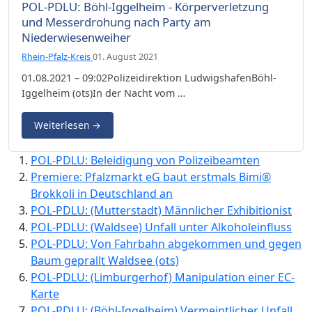
POL-PDLU: Böhl-Iggelheim - Körperverletzung
und Messerdrohung nach Party am
Niederwiesenweiher
Rhein-Pfalz-Kreis
01. August 2021
01.08.2021 – 09:02Polizeidirektion LudwigshafenBöhl-
Iggelheim (ots)In der Nacht vom …
Weiterlesen
→
POL-PDLU: Beleidigung von Polizeibeamten
Premiere: Pfalzmarkt eG baut erstmals Bimi®
Brokkoli in Deutschland an
POL-PDLU: (Mutterstadt) Männlicher Exhibitionist
POL-PDLU: (Waldsee) Unfall unter Alkoholeinfluss
POL-PDLU: Von Fahrbahn abgekommen und gegen
Baum geprallt Waldsee (ots)
POL-PDLU: (Limburgerhof) Manipulation einer EC-
Karte
POL-PDLU: (Böhl-Iggelheim) Vermeintlicher Unfall