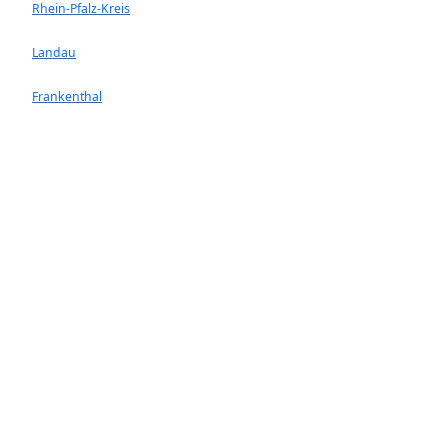
Rhein-Pfalz-Kreis
Landau
Frankenthal
Neustadt/ Weinstrasse
Worms
Ludwigshafen am Rhein
Landkreis Bad Dürkheim
Speyer
Schifferstadt
Limburgerhof