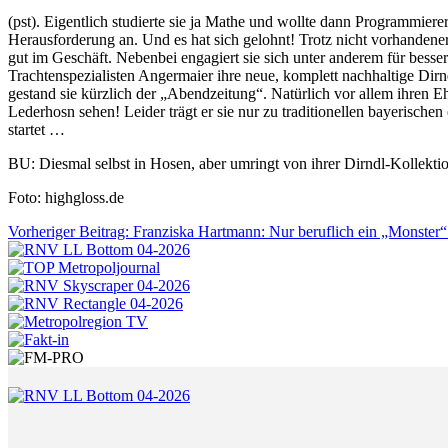
(pst). Eigentlich studierte sie ja Mathe und wollte dann Programmi
Herausforderung an. Und es hat sich gelohnt! Trotz nicht vorhandener
gut im Geschäft. Nebenbei engagiert sie sich unter anderem für bes
Trachtenspezialisten Angermaier ihre neue, komplett nachhaltige Dirn
gestand sie kürzlich der „Abendzeitung“. Natürlich vor allem ihren 
Lederhosn sehen! Leider trägt er sie nur zu traditionellen bayerisch
startet …
BU: Diesmal selbst in Hosen, aber umringt von ihrer Dirndl-Kollekti
Foto: highgloss.de
Vorheriger Beitrag: Franziska Hartmann: Nur beruflich ein „Monster