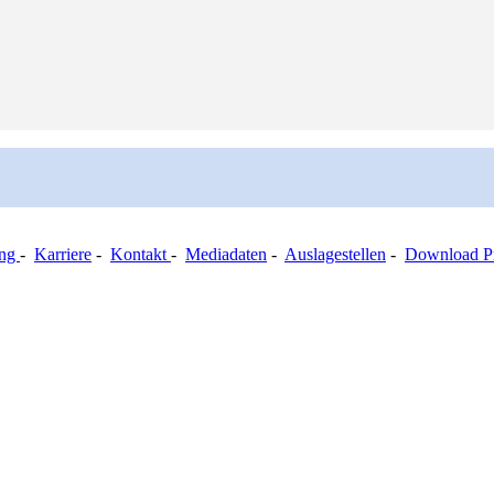
ung
-
Karriere
-
Kontakt
-
Mediadaten
-
Auslagestellen
-
Download Pr