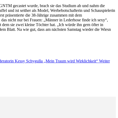
w GNTM gecastet wurde, brach sie das Studium ab und nahm die
fel und ist seither als Model, Werbebotschafterin und Schauspielerin
rst präsentierte die 38-Jährige zusammen mit dem
 das nicht nur bei Frauen: „Männer in Lederhose finde ich sexy“,
dem sie zwei kleine Töchter hat. „Ich würde ihn gern öfter in
e dem Blatt. Na wie gut, dass am nächsten Samstag wieder die Wiesn
deratorin Kessy Schygulla „Mein Traum wird Wirklichkeit“
Weiter