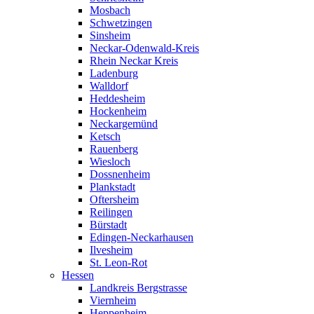
Mosbach
Schwetzingen
Sinsheim
Neckar-Odenwald-Kreis
Rhein Neckar Kreis
Ladenburg
Walldorf
Heddesheim
Hockenheim
Neckargemünd
Ketsch
Rauenberg
Wiesloch
Dossnenheim
Plankstadt
Oftersheim
Reilingen
Bürstadt
Edingen-Neckarhausen
Ilvesheim
St. Leon-Rot
Hessen
Landkreis Bergstrasse
Viernheim
Heppenheim