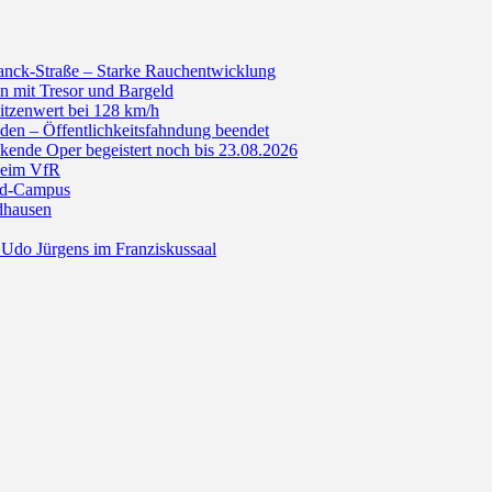
anck-Straße – Starke Rauchentwicklung
n mit Tresor und Bargeld
itzenwert bei 128 km/h
den – Öffentlichkeitsfahndung beendet
de Oper begeistert noch bis 23.08.2026
beim VfR
ald-Campus
dhausen
Udo Jürgens im Franziskussaal