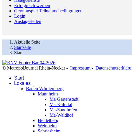
Kategorieliste
Erfolgreich werben
Gewinnspiel Teilnahmebedingungen
Login
Auslagestellen
Aktuelle Seite:
Startseite
Stars
© MetropolJournal Rhein-Neckar -
Impressum
-
Datenschutzerklär
Start
Lokales
Baden Württemberg
Mannheim
Ma-Gartenstadt
Ma-Käfertal
Ma-Sandhofen
Ma-Waldhof
Heidelberg
Weinheim
Schriesheim