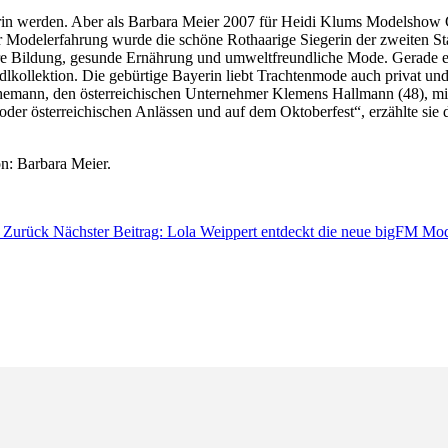
ererin werden. Aber als Barbara Meier 2007 für Heidi Klums Modelsho
 Modelerfahrung wurde die schöne Rothaarige Siegerin der zweiten Staf
sere Bildung, gesunde Ernährung und umweltfreundliche Mode. Gerade e
dlkollektion. Die gebürtige Bayerin liebt Trachtenmode auch privat und
Ehemann, den österreichischen Unternehmer Klemens Hallmann (48), mit 
en oder österreichischen Anlässen und auf dem Oktoberfest“, erzählte si
on: Barbara Meier.
“
Zurück
Nächster Beitrag: Lola Weippert entdeckt die neue bigFM Mo