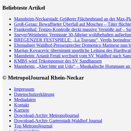
Beliebteste Artikel
Mannheim-Neckarstadt: Größerer Flächenbrand an der Max-Pl
Groß-Gerau: Bewaffneter Überfall auf Moschee – Täter flüchte
Frankenthal: Tempo-Kontrolle deckt massive Verstöße auf – Sp
Speyer/Weinheim: Vermisste 30-Jährige wohlbehalten aufgefun
BREGENZER FESTSPIELE: „La Traviata“, Verdis beeindrucken
Ehemaliger Waldhof-Pressesprecher Domenico Marinese nun 
Marijan Kovacevic übernimmt sportliche Leitung des Hardtw
Mannheim: Arianit Ferati wechselt vom SV Waldhof nach San
KMBS wird Trikotsponsor des SV Sandhausen
Mannheim: „Aber bitte mit Udo“ – Musikalische Hommage an 
© MetropolJournal Rhein-Neckar
Impressum
Datenschutzerklärung
Mediadaten
Kontakt
Karriere
Download-Archiv Metropoljournal
Download-Archiv Gartenstadt-Waldhof Journal
Top Metropoljournal