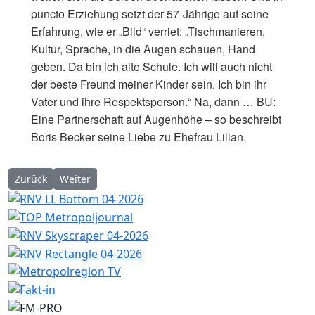
puncto Erziehung setzt der 57-Jährige auf seine
Erfahrung, wie er „Bild“ verriet: „Tischmanieren,
Kultur, Sprache, in die Augen schauen, Hand
geben. Da bin ich alte Schule. Ich will auch nicht
der beste Freund meiner Kinder sein. Ich bin ihr
Vater und ihre Respektsperson.“ Na, dann … BU:
Eine Partnerschaft auf Augenhöhe – so beschreibt
Boris Becker seine Liebe zu Ehefrau Lilian.
Vorheriger Beitrag: ZDF: Drehstart für neue ZDF-Krimireihe „
Nächster Beitrag: Deutscher TV-Bösewicht ROBERT BES
Zurück
Weiter