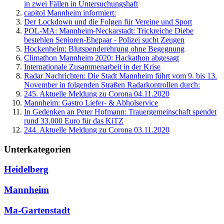
in zwei Fällen in Untersuchungshaft
capitol Mannheim informiert:
Der Lockdown und die Folgen für Vereine und Sport
POL-MA: Mannheim-Neckarstadt: Trickreiche Diebe
bestehlen Senioren-Ehepaar - Polizei sucht Zeugen
Hockenheim: Blutspenderehrung ohne Begegnung
Climathon Mannheim 2020: Hackathon abgesagt
Internationale Zusammenarbeit in der Krise
Radar Nachrichten: Die Stadt Mannheim führt vom 9. bis 13.
November in folgenden Straßen Radarkontrollen durch:
245. Aktuelle Meldung zu Corona 04.11.2020
Mannheim: Gastro Liefer- & Abholservice
In Gedenken an Peter Hofmann: Trauergemeinschaft spendet
rund 33.000 Euro für das KiTZ
244. Aktuelle Meldung zu Corona 03.11.2020
Unterkategorien
Heidelberg
Mannheim
Ma-Gartenstadt