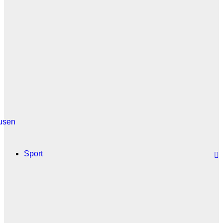
usen
Sport