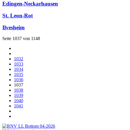
Edingen-Neckarhausen
St. Leon-Rot
Ilvesheim
Seite 1037 von 1148
1032
1033
1034
1035
1036
1037
1038
1039
1040
1041