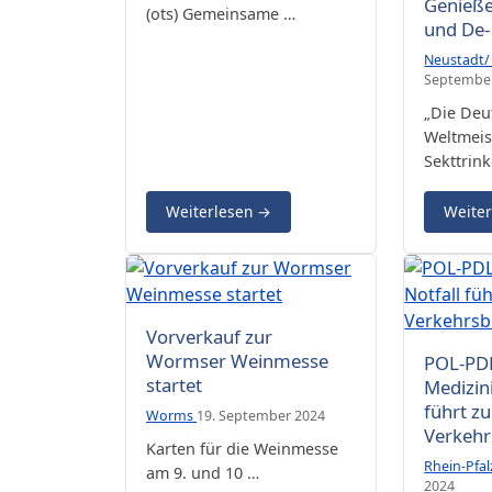
Genieße
(ots) Gemeinsame …
und De-
Neustadt/
Septembe
„Die Deu
Weltmeis
Sekttrink
Weiterlesen
→
Weite
Vorverkauf zur
Wormser Weinmesse
POL-PD
startet
Medizin
führt zu
Worms
19. September 2024
Verkehr
Karten für die Weinmesse
Rhein-Pfal
am 9. und 10 …
2024