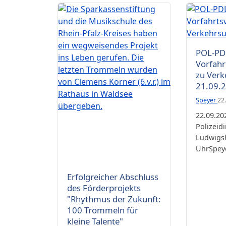
POL-PD
Vorfahr
zu Verk
21.09.
Speyer
22
22.09.20
Polizeid
Ludwigs
UhrSpeye
Die Sparkassenstiftung und die
Erfolgreicher Abschluss
Musikschule des Rhein-Pfalz-Kreises
haben ein wegweisendes Projekt
des Förderprojekts
ins Leben gerufen. Die letzten
Trommeln wurden von Clemens
"Rhythmus der Zukunft:
Körner (6.v.r.) im Rathaus in Waldsee
100 Trommeln für
übergeben.
kleine Talente"