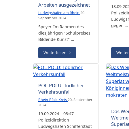
Bildende Kunst aus.
Arbeiten ausgezeichnet
18.09.202
Polizeidi
Ludwigshafen am Rhein
20.
September 2024
Ludwigsh
gegen …
Speyer. Im Rahmen des
diesjährigen "Schulpreises
Bildende Kunst" …
Weiterlesen
→
Weite
POL-PDLU: Tödlicher
Verkehrsunfall
Rhein-Pfalz-Kreis
20. September
2024
kpg
Das Wei
19.09.2024 – 08:47
Weltmei
Polizeidirektion
Superlat
Ludwigshafen Schifferstadt