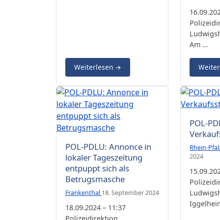
16.09.202
Polizeidi
Ludwigsh
Am …
Weiterlesen
→
Weite
POL-PDL
Verkauf
POL-PDLU: Annonce in
Rhein-Pfal
lokaler Tageszeitung
2024
entpuppt sich als
15.09.202
Betrugsmasche
Polizeidi
Ludwigsh
Frankenthal
18. September 2024
Iggelheim
18.09.2024 – 11:37
Polizeidirektion