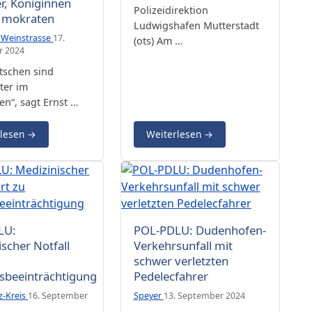
r, Königinnen
Polizeidirektion
 mokraten
Ludwigshafen Mutterstadt
 Weinstrasse
17.
(ots) Am …
r 2024
tschen sind
ter im
en“, sagt Ernst …
rlesen
→
Weiterlesen
→
LU:
POL-PDLU: Dudenhofen-
ischer Notfall
Verkehrsunfall mit
schwer verletzten
sbeeinträchtigung
Pedelecfahrer
z-Kreis
16. September
Speyer
13. September 2024