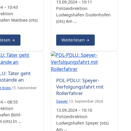
13.09.2024 – 10:11
4 – 10:43
Polizeidirektion
rektion
Ludwigshafen Dudenhofen
afen Waldsee (ots)
(ots) Am …
rlesen
→
Weiterlesen
→
U: Täter geht
sstände an
POL-PDLU: Speyer-
Verfolgungsfahrt mit
z-Kreis
15. September
Rollerfahrer
Speyer
13. September 2024
4 – 08:55
rektion
13.09.2024 – 10:10
afen Böhl-
Polizeidirektion
 (ots) In …
Ludwigshafen Speyer (ots)
Am …