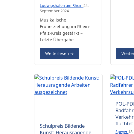
Ludwigshafen am Rhein
24.
September 2024
Musikalische
Früherziehung im Rhein-
Pfalz-Kreis gestärkt –
Letzte Übergabe …
Weiterlesen
→
Weite
POL-PDL
Radfahr
Verkehr
Bürgermeisterin Monika Kabs
flüchtet
Schulpreis Bildende
(Bildmitte) und Norbert Rotter (l.)
zeichnen die diesjährigen
Kunst: Herausragende
Speyer
18
Preisträger des Schulpreises