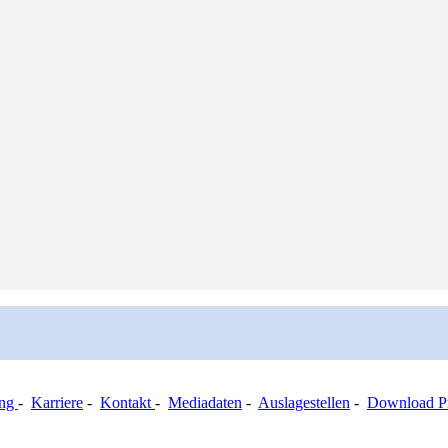
ung
-
Karriere
-
Kontakt
-
Mediadaten
-
Auslagestellen
-
Download Pr