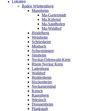
Lokales
Baden Württemberg
Mannheim
Ma-Gartenstadt
Ma-Käfertal
Ma-Sandhofen
Ma-Waldhof
Heidelberg
Weinheim
Schriesheim
Mosbach
Schwetzingen
Sinsheim
Neckar-Odenwald-Kreis
Rhein Neckar Kreis
Ladenburg
Walldorf
Heddesheim
Hockenheim
Neckargemünd
Ketsch
Rauenberg
Wiesloch
Dossnenheim
Plankstadt