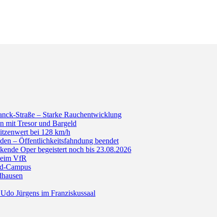
anck-Straße – Starke Rauchentwicklung
n mit Tresor und Bargeld
itzenwert bei 128 km/h
den – Öffentlichkeitsfahndung beendet
de Oper begeistert noch bis 23.08.2026
beim VfR
ald-Campus
dhausen
Udo Jürgens im Franziskussaal