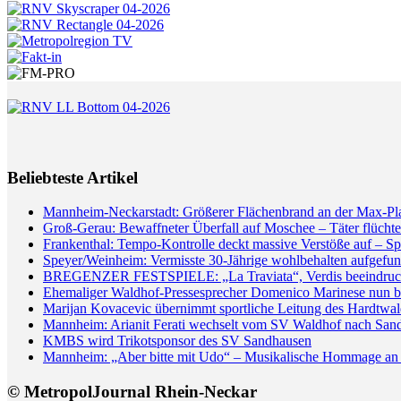
Beliebteste Artikel
Mannheim-Neckarstadt: Größerer Flächenbrand an der Max-Pl
Groß-Gerau: Bewaffneter Überfall auf Moschee – Täter flüchte
Frankenthal: Tempo-Kontrolle deckt massive Verstöße auf – Sp
Speyer/Weinheim: Vermisste 30-Jährige wohlbehalten aufgefun
BREGENZER FESTSPIELE: „La Traviata“, Verdis beeindrucken
Ehemaliger Waldhof-Pressesprecher Domenico Marinese nun 
Marijan Kovacevic übernimmt sportliche Leitung des Hardtw
Mannheim: Arianit Ferati wechselt vom SV Waldhof nach San
KMBS wird Trikotsponsor des SV Sandhausen
Mannheim: „Aber bitte mit Udo“ – Musikalische Hommage an 
© MetropolJournal Rhein-Neckar