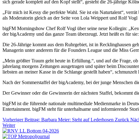
sich gerade komplett auf den Kopf stellt“, gesteht die 26-jährige Köln
„Für mich ist Kessy die perfekte Wahl. Sie ist ein Naturtalent“, v
als Moderatorin gleich an der Seite von Lola Weippert und Rolf Vogl
bigFM Morningshow Chef Rolf Vogl über seine neue Kollegin: „Kessy 
der bigAcademy und das ganze Team überzeugt. Jetzt heißt es für sie: 
Die 26-Jährige kommt aus dem Ruhrgebiet, ist in Recklinghausen geb
Managerin unter anderem für die Founders League und die Miss Ger
„Mein größter Traum geht heute in Erfüllung.“, und auf die Frage, ob
jahrelang morgens Zeitungen ausgetragen und später beim Discounter 
liebsten an meiner Kasse in die Schlange gestellt haben“, schmunzel
Nach der Sommerstaffel der bigAcademy, bei der junge Menschen die
Der Gewinner oder die Gewinnerin der nächsten Staffel, bekommt di
bigFM ist die führende nationale multimediale Medienmarke in Deuts
Entertainment. bigFM steht für unterhaltsame und informierende Stor
Vorheriger Beitrag: Barbara Meier: Steht auf Lederhosen
Zurück
Näch
Weiter