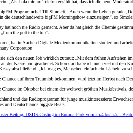
erin. „Als Lola mir am Telefon erzählt hat, dass ich die neue Moderator
errät bigFM Programmchef Till Simoleit. „Auch wenn ihr Leben gerade 
 in die deutschlandweite bigFM Morningshow einzusteigen“, so Simolei
hat noch nie Radio gemacht. Aber da hat gleich die Chemie gestimmt. 
„from the pott to the top“.
oren, hat in Aachen Digitale Medienkommunikation studiert und arbeit
many Corporation.
 sie sich den neuen Job wirklich zutraut: „Mit dem frühen Aufstehen i
an der Kasse hart gearbeitet. Schon dort habe ich auch viel mit den K
t Kessy abschließend. „Ich mag es, Menschen einfach ein Lächeln zu sc
 Chance auf ihren Traumjob bekommen, wird jetzt im Herbst nach Deu
e Chance im Oktober bei einem der weltweit größten Musikfestivals, 
chland und das Radioprogramm für junge musikinteressierte Erwachsen
ies und Deutschlands biggste Beats.
ster Beitrag: DSDS-Casting im Europa-Park vom 25.4 bis 5.5. - Beatri