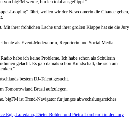
in von bigFM werde, bin ich total ausgeflippt.“
„Doppel-Looping“ fährt, wollen wir der Newcomerin die Chance geben,
t.
Mit ihrer fröhlichen Lache und ihrer großen Klappe hat sie die Jury
et heute als Event-Moderatorin, Reporterin und Social Media
m Radio habe ich keine Probleme. Ich habe schon als Schülerin
undinnen gelacht. Es gab damals schon Kundschaft, die sich am
henken.“
tschlands bestem DJ-Talent gesucht.
dem Tomorrowland Brasil aufzulegen.
e. bigFM ist Trend-Navigator für junges abwechslungsreiches
ce Egli, Loredana, Dieter Bohlen und Pietro Lombardi in der Jury