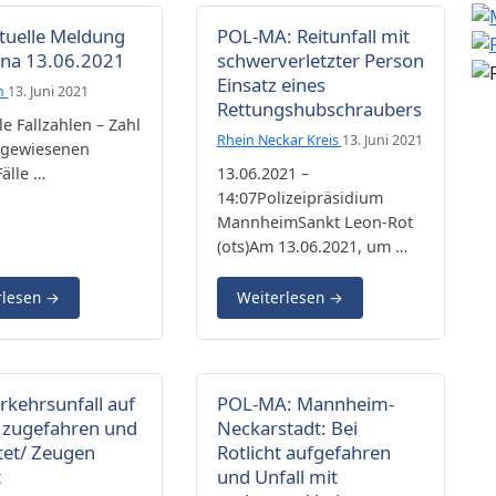
tuelle Meldung
POL-MA: Reitunfall mit
ona 13.06.2021
schwerverletzter Person
Einsatz eines
m
13. Juni 2021
Rettungshubschraubers
le Fallzahlen – Zahl
Rhein Neckar Kreis
13. Juni 2021
hgewiesenen
älle …
13.06.2021 –
14:07Polizeipräsidium
MannheimSankt Leon-Rot
(ots)Am 13.06.2021, um …
rlesen
→
Weiterlesen
→
rkehrsunfall auf
POL-MA: Mannheim-
 zugefahren und
Neckarstadt: Bei
tet/ Zeugen
Rotlicht aufgefahren
t
und Unfall mit