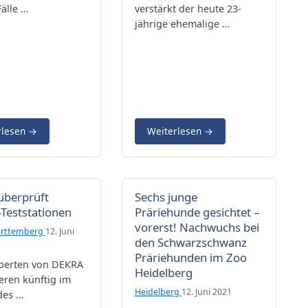
älle …
verstärkt der heute 23-
jährige ehemalige …
rlesen
→
Weiterlesen
→
überprüft
Sechs junge
Teststationen
Präriehunde gesichtet –
vorerst! Nachwuchs bei
rttemberg
12. Juni
den Schwarzschwanz
Präriehunden im Zoo
xperten von DEKRA
Heidelberg
ieren künftig im
Heidelberg
12. Juni 2021
des …