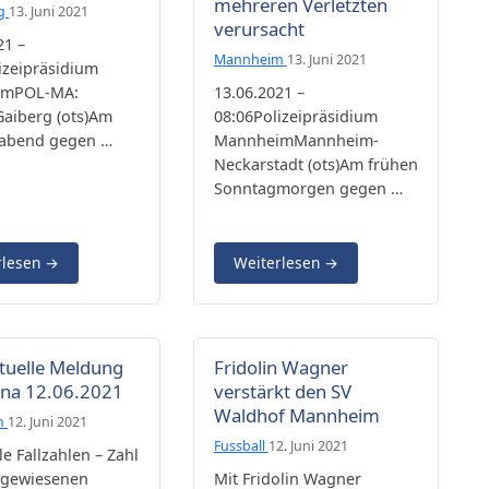
mehreren Verletzten
rg
13. Juni 2021
verursacht
21 –
Mannheim
13. Juni 2021
izeipräsidium
imPOL-MA:
13.06.2021 –
aiberg (ots)Am
08:06Polizeipräsidium
abend gegen …
MannheimMannheim-
Neckarstadt (ots)Am frühen
Sonntagmorgen gegen …
rlesen
→
Weiterlesen
→
tuelle Meldung
Fridolin Wagner
ona 12.06.2021
verstärkt den SV
Waldhof Mannheim
m
12. Juni 2021
Fussball
12. Juni 2021
le Fallzahlen – Zahl
hgewiesenen
Mit Fridolin Wagner