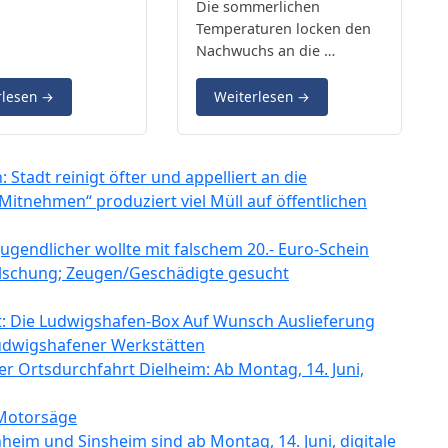
Die sommerlichen
Temperaturen locken den
Nachwuchs an die …
rlesen
→
Weiterlesen
→
Stadt reinigt öfter und appelliert an die
itnehmen“ produziert viel Müll auf öffentlichen
ugendlicher wollte mit falschem 20.- Euro-Schein
Fälschung; Zeugen/Geschädigte gesucht
t: Die Ludwigshafen-Box Auf Wunsch Auslieferung
Ludwigshafener Werkstätten
er Ortsdurchfahrt Dielheim: Ab Montag, 14. Juni,
 Motorsäge
heim und Sinsheim sind ab Montag, 14. Juni, digitale