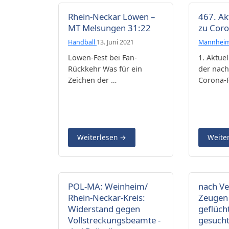
Rhein-Neckar Löwen –
467. Ak
MT Melsungen 31:22
zu Cor
Handball
13. Juni 2021
Mannhei
Löwen-Fest bei Fan-
1. Aktuel
Rückkehr Was für ein
der nac
Zeichen der …
Corona-F
Weiterlesen
→
Weite
POL-MA: Weinheim/
nach Ve
Rhein-Neckar-Kreis:
Zeugen
Widerstand gegen
geflüch
Vollstreckungsbeamte -
gesuch