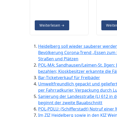
Weiterlesen
→
Weite
Heidelberg soll wieder sauberer werden: 
Bevölkerung Corona-Trend „Essen zum M
Straßen und Plätzen
POL-MA: Sandhausen/Leimen-St. Ilgen: J
bezahlen; Kioskbesitzer erkannte die 
Bar-Ticketverkauf für Freibäder
Umweltfreundlich gepackt und geliefer
per Fahrradkurier, Verpackung durch 
Sanierung der Landesstraße (L) 612 in d
beginnt der zweite Bauabschnitt
POL-PDLU: (Schifferstadt) Notruf einer
Im ZIZ Heidelberg sowie in den KIZ Wein