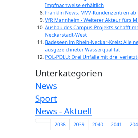
Impfnachweise erhältlich
Franklin News: MVV-Kundenzentren ab 1
VfR Mannheim - Weiterer Akteur fürs Mi
Ausbau des Campus-Projekts schafft me
Neckarstadt-West
Badeseen im Rhein-Neckar-Kreis: Alle n
ausgezeichneter Wasserqualität
POL-PDLU: Drei Unfälle mit drei verletz
Unterkategorien
News
Sport
News - Aktuell
2038
2039
2040
2041
204