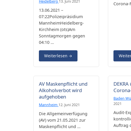
Heidelberg
13. Juni 2021
Corona-F
13.06.2021 –
07:22Polizeipräsidium
MannheimHeidelberg-
Kirchheim (ots)Am
Sonntagmorgen gegen
04:10 …
Weiterlesen
→
Weite
AV Maskenpflicht und
DEKRA 
Alkoholverbot wird
Corona-
aufgehoben
Baden Wü
2021
Mannheim
12. Juni 2021
Audit-E
Die Allgemeinverfügung
kontroll
(AV) vom 21.05.2021 zur
Auftrag 
Maskenpflicht und …