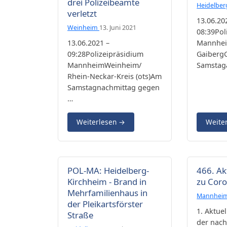
drei Polizeibeamte
Heidelbe
verletzt
13.06.20
Weinheim
13. Juni 2021
08:39Pol
13.06.2021 –
Mannhe
09:28Polizeipräsidium
GaibergG
MannheimWeinheim/
Samstag
Rhein-Neckar-Kreis (ots)Am
Samstagnachmittag gegen
…
Weiterlesen
→
Weite
POL-MA: Heidelberg-
466. Ak
Kirchheim - Brand in
zu Cor
Mehrfamilienhaus in
Mannhei
der Pleikartsförster
1. Aktuel
Straße
der nac