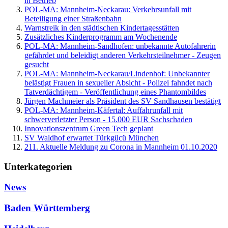
in Betrieb
POL-MA: Mannheim-Neckarau: Verkehrsunfall mit
Beteiligung einer Straßenbahn
Warnstreik in den städtischen Kindertagesstätten
Zusätzliches Kinderprogramm am Wochenende
POL-MA: Mannheim-Sandhofen: unbekannte Autofahrerin
gefährdet und beleidigt anderen Verkehrsteilnehmer - Zeugen
gesucht
POL-MA: Mannheim-Neckarau/Lindenhof: Unbekannter
belästigt Frauen in sexueller Absicht - Polizei fahndet nach
Tatverdächtigem - Veröffentlichung eines Phantombildes
Jürgen Machmeier als Präsident des SV Sandhausen bestätigt
POL-MA: Mannheim-Käfertal: Auffahrunfall mit
schwerverletzter Person - 15.000 EUR Sachschaden
Innovationszentrum Green Tech geplant
SV Waldhof erwartet Türkgücü München
211. Aktuelle Meldung zu Corona in Mannheim 01.10.2020
Unterkategorien
News
Baden Württemberg