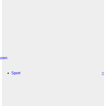
usen
Sport