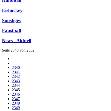
Handball
Eishockey
Sonstiges
Faustball
News - Aktuell
Seite 2345 von 2532
2340
2341
2342
2343
2344
2345
2346
2347
2348
2349