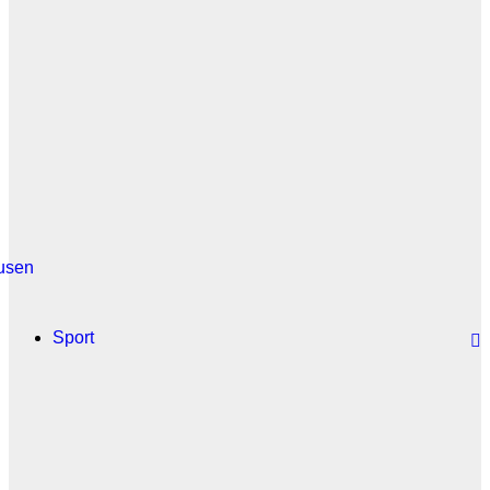
usen
Sport