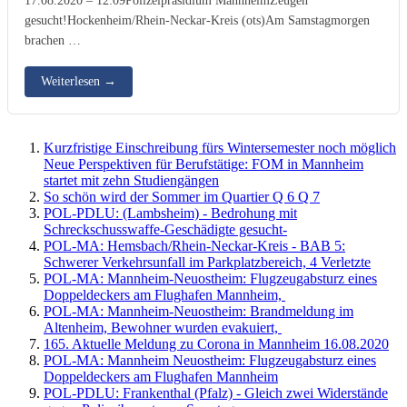
gesucht!Hockenheim/Rhein-Neckar-Kreis (ots)Am Samstagmorgen
brachen …
Weiterlesen
→
Kurzfristige Einschreibung fürs Wintersemester noch möglich
Neue Perspektiven für Berufstätige: FOM in Mannheim
startet mit zehn Studiengängen
So schön wird der Sommer im Quartier Q 6 Q 7
POL-PDLU: (Lambsheim) - Bedrohung mit
Schreckschusswaffe-Geschädigte gesucht-
POL-MA: Hemsbach/Rhein-Neckar-Kreis - BAB 5:
Schwerer Verkehrsunfall im Parkplatzbereich, 4 Verletzte
POL-MA: Mannheim-Neuostheim: Flugzeugabsturz eines
Doppeldeckers am Flughafen Mannheim,
POL-MA: Mannheim-Neuostheim: Brandmeldung im
Altenheim, Bewohner wurden evakuiert,
165. Aktuelle Meldung zu Corona in Mannheim 16.08.2020
POL-MA: Mannheim Neuostheim: Flugzeugabsturz eines
Doppeldeckers am Flughafen Mannheim
POL-PDLU: Frankenthal (Pfalz) - Gleich zwei Widerstände