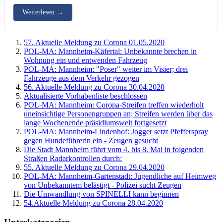
Weiterlesen
→
57. Aktuelle Meldung zu Corona 01.05.2020
POL-MA: Mannheim-Käfertal: Unbekannte brechen in
Wohnung ein und entwenden Fahrzeug
POL-MA: Mannheim: "Poser" weiter im Visier; drei
Fahrzeuge aus dem Verkehr gezogen
56. Aktuelle Meldung zu Corona 30.04.2020
Aktualisierte Vorhabenliste beschlossen
POL-MA: Mannheim: Corona-Streifen treffen wiederholt
uneinsichtige Personengruppen an; Streifen werden über das
lange Wochenende präsidiumsweit fortgesetzt
POL-MA: Mannheim-Lindenhof: Jogger setzt Pfefferspray
gegen Hundeführerin ein - Zeugen gesucht
Die Stadt Mannheim führt vom 4. bis 8. Mai in folgenden
Straßen Radarkontrollen durch:
55. Aktuelle Meldung zu Corona 29.04.2020
POL-MA: Mannheim-Gartenstadt: Jugendliche auf Heimweg
von Unbekanntem belästigt - Polizei sucht Zeugen
Die Umwandlung von SPINELLI kann beginnen
54.Aktuelle Meldung zu Corona 28.04.2020