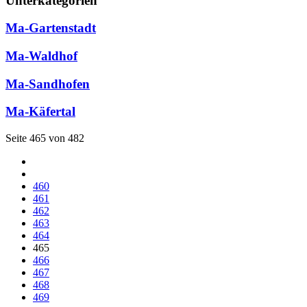
Unterkategorien
Ma-Gartenstadt
Ma-Waldhof
Ma-Sandhofen
Ma-Käfertal
Seite 465 von 482
460
461
462
463
464
465
466
467
468
469