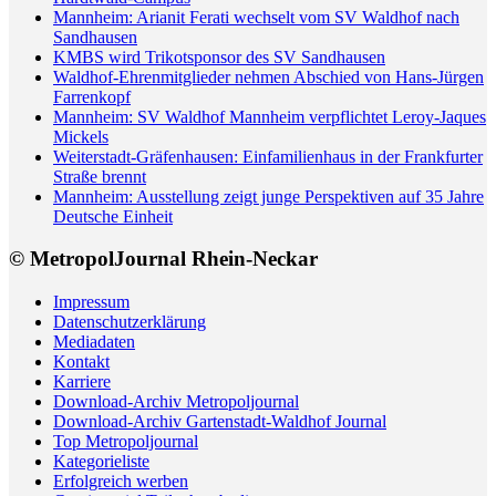
Mannheim: Arianit Ferati wechselt vom SV Waldhof nach
Sandhausen
KMBS wird Trikotsponsor des SV Sandhausen
Waldhof-Ehrenmitglieder nehmen Abschied von Hans-Jürgen
Farrenkopf
Mannheim: SV Waldhof Mannheim verpflichtet Leroy-Jaques
Mickels
Weiterstadt-Gräfenhausen: Einfamilienhaus in der Frankfurter
Straße brennt
Mannheim: Ausstellung zeigt junge Perspektiven auf 35 Jahre
Deutsche Einheit
© MetropolJournal Rhein-Neckar
Impressum
Datenschutzerklärung
Mediadaten
Kontakt
Karriere
Download-Archiv Metropoljournal
Download-Archiv Gartenstadt-Waldhof Journal
Top Metropoljournal
Kategorieliste
Erfolgreich werben