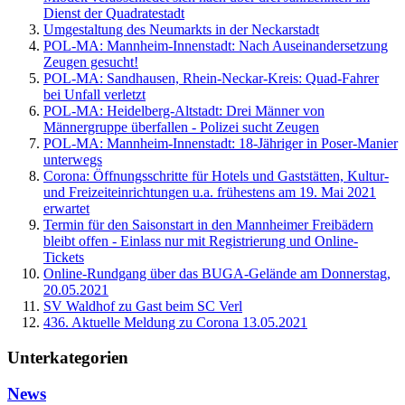
Dienst der Quadratestadt
Umgestaltung des Neumarkts in der Neckarstadt
POL-MA: Mannheim-Innenstadt: Nach Auseinandersetzung
Zeugen gesucht!
POL-MA: Sandhausen, Rhein-Neckar-Kreis: Quad-Fahrer
bei Unfall verletzt
POL-MA: Heidelberg-Altstadt: Drei Männer von
Männergruppe überfallen - Polizei sucht Zeugen
POL-MA: Mannheim-Innenstadt: 18-Jähriger in Poser-Manier
unterwegs
Corona: Öffnungsschritte für Hotels und Gaststätten, Kultur-
und Freizeiteinrichtungen u.a. frühestens am 19. Mai 2021
erwartet
Termin für den Saisonstart in den Mannheimer Freibädern
bleibt offen - Einlass nur mit Registrierung und Online-
Tickets
Online-Rundgang über das BUGA-Gelände am Donnerstag,
20.05.2021
SV Waldhof zu Gast beim SC Verl
436. Aktuelle Meldung zu Corona 13.05.2021
Unterkategorien
News