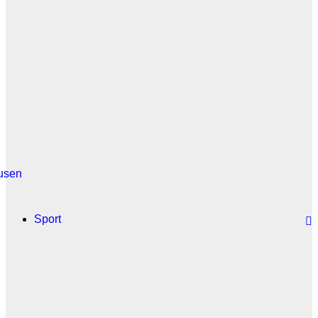
usen
Sport