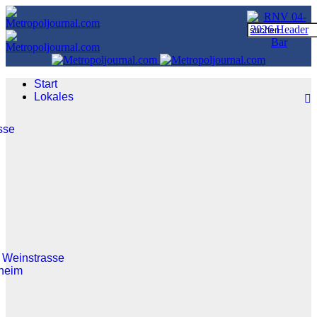
Start
Lokales
sse
 Weinstrasse
heim